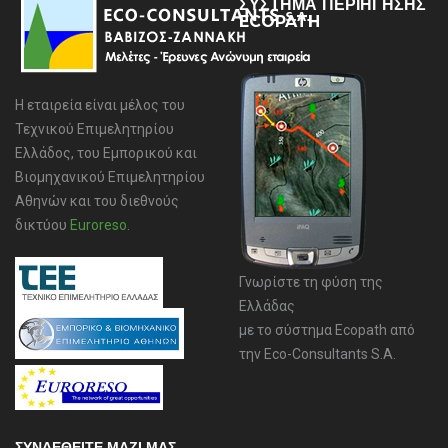
ΣΥΣΤΗΜΑ ΠΕΡΙΗΓΗΣΗΣ
ECOPATH
Η εταιρεία είναι μέλος του
Τεχνικού Επιμελητηρίου
Ελλάδος, του Εμπορικού και
Βιομηχανικού Επιμελητηρίου
Αθηνών και του διεθνούς
δικτύου
Euroreso
.
Γνωρίστε τη φύση της
Ελλάδας
με το σύστημα Ecopath από
την Eco-Consultants S.A.
ΣΥΝΔΕΘΕΙΤΕ ΜΑΖΙ ΜΑΣ