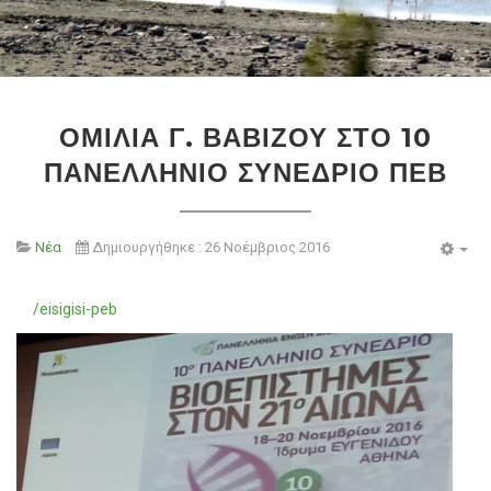
ΟΜΙΛΊΑ Γ. ΒΑΒΊΖΟΥ ΣΤΟ 10
ΠΑΝΕΛΛΉΝΙΟ ΣΥΝΈΔΡΙΟ ΠΕΒ
Νέα
Δημιουργήθηκε : 26 Νοέμβριος 2016
Emp
/eisigisi-peb