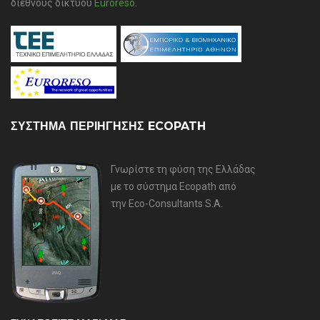
διεθνούς δικτύου
Euroreso
.
ΣΥΣΤΗΜΑ ΠΕΡΙΗΓΗΣΗΣ ECOPATH
Γνωρίστε τη φύση της Ελλάδας
με το σύστημα Ecopath από
την Eco-Consultants S.A.