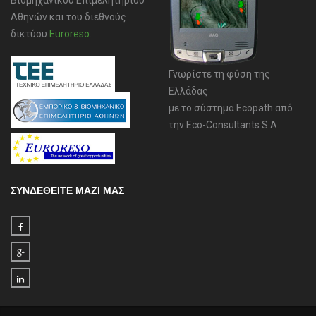
Βιομηχανικού Επιμελητηρίου
Αθηνών και του διεθνούς
δικτύου
Euroreso
.
Γνωρίστε τη φύση της
Ελλάδας
με το σύστημα Ecopath από
την Eco-Consultants S.A.
ΣΥΝΔΕΘΕΙΤΕ ΜΑΖΙ ΜΑΣ