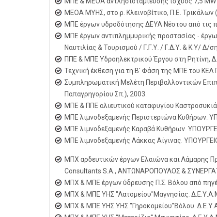
ΜΠΕ & ΜΕΟΑ αντλησιοταμίευσης ισχύος 7,5 MW κ
ΜΕΟΑ ΜΥΗΣ, στο ρ. Κλεινοβίτικο, Π.Ε. Τρικάλων
ΜΠΕ έργων υδροδότησης ΔΕΥΑ Νέστου από τις π
ΜΠΕ έργων αντιπλημμυρικής προστασίας - έργω
Ναυτιλίας & Τουρισμού / Γ.Γ.Υ. / Γ.Δ.Υ. & Κ.Υ/ Δ
ΠΠΕ & ΜΠΕ Υδροηλεκτρικού Έργου στη Ρητίνη, Δ. 
Τεχνική έκθεση για τη Β' Φάση της ΜΠΕ του ΚΕΛ
Συμπληρωματική Μελέτη Περιβαλλοντικών Επιπτ
Παπαγρηγορίου Σπ.), 2003.
ΜΠΕ & ΠΠΕ αλιευτικού καταφυγίου Καστροσυκιάς 
ΜΠΕ λιμνοδεξαμενής Περιστεριώνα Κυθήρων. ΥΠΟΥ
ΜΠΕ λιμνοδεξαμενής Καραβά Κυθήρων. ΥΠΟΥΡΓΕΙΟ 
ΜΠΕ λιμνοδεξαμενής Λάκκας Αίγινας. ΥΠΟΥΡΓΕΙΟ Γ
ΜΠΧ αρδευτικών έργων Ελαιώνα και Λάμαρης Πρ
Consultants S.A., ΑΝΤΩΝΑΡΟΠΟΥΛΟΣ & ΣΥΝΕΡΓΑΤ
ΜΠΧ & ΜΠΕ έργων ύδρευσης Π.Σ. Βόλου από πηγές
ΜΠΧ & ΜΠΕ ΥΗΣ "Λατομείου"Μαγνησίας. Δ.Ε.Υ.Α.
ΜΠΧ & ΜΠΕ ΥΗΣ ΥΗΣ "Γηροκομείου"Βόλου. Δ.Ε.Υ.