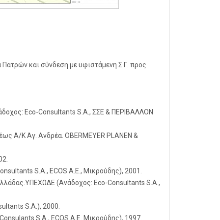
 Πατρών και σύνδεση με υφιστάμενη Σ.Γ. προς
οχος: Eco-Consultants S.A., ΣΣΕ & ΠΕΡΙΒΑΛΛΟΝ
0 έως Α/Κ Αγ. Ανδρέα. OBERMEYER PLANEN &
02.
ultants S.A., ECOS A.E., Μικρούδης), 2001.
λλάδας.ΥΠΕΧΩΔΕ (Ανάδοχος: Eco-Consultants S.A.,
tants S.A.), 2000.
nsulants S.A., ECOS A.E. Μικρούδης), 1997.