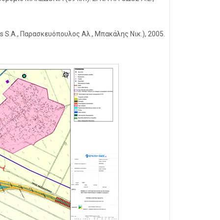
s S.A., Παρασκευόπουλος Αλ., Μπακάλης Νικ.), 2005.