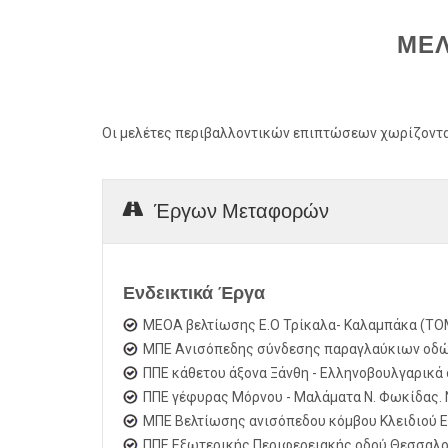
ΜΕΛ
Οι μελέτες περιβαλλοντικών επιπτώσεων χωρίζοντα
Έργων Μεταφορών
Ενδεικτικά Έργα
MEOA βελτίωσης Ε.Ο Τρίκαλα- Καλαμπάκα (TOM
ΜΠΕ Ανισόπεδης σύνδεσης παραγλαύκιων οδών 
ΠΠΕ κάθετου άξονα Ξάνθη - Ελληνοβουλγαρικά 
ΠΠΕ γέφυρας Μόρνου - Μαλάματα Ν. Φωκίδας. 
ΜΠΕ Βελτίωσης ανισόπεδου κόμβου Κλειδιού Εγ
ΠΠΕ Εξωτερικής Περιφερειακής οδού Θεσσαλονί