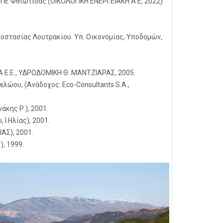
 ΠΕ Φθιώτιδας (ΟΙΚΟΛΟΓΙΚΗ ΕΝΕΡΓΕΙΑΚΗ Α.Ε, 2022)
οστασίας Λουτρακίου. Υπ. Οικονομίας, Υποδομών,
Α Ε.Ε., ΥΔΡΟΔΟΜΙΚΗ Θ. ΜΑΝΤΖΙΑΡΑΣ, 2005.
ου, (Ανάδοχος: Eco-Consultants S.A.,
κης Ρ.), 2001.
Ι.Ηλίας), 2001.
ΑΣ), 2001.
), 1999.