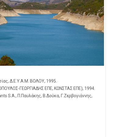
ας, Δ.Ε.Υ.Α.Μ. ΒΟΛΟΥ, 1995.
ΕΥΟΠΟΥΛΟΣ-ΓΕΩΡΓΙΑΔΗΣ ΕΠΕ, ΚΩΝΣΤΑΣ ΕΠΕ), 1994.
 S.A., Π.Παυλάκης, Β.Δούκα, Γ.Ζερβογιάννης,