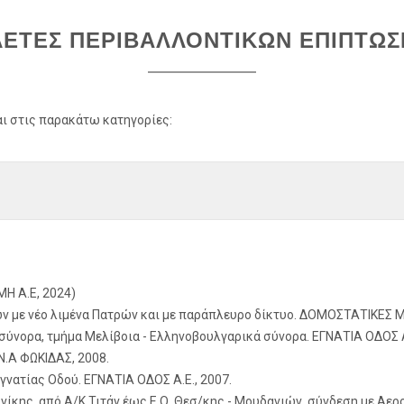
ΕΤΕΣ ΠΕΡΙΒΑΛΛΟΝΤΙΚΩΝ ΕΠΙΠΤΩ
ι στις παρακάτω κατηγορίες:
H A.E, 2024)
με νέο λιμένα Πατρών και με παράπλευρο δίκτυο. ΔΟΜΟΣΤΑΤΙΚΕΣ ΜΕ
σύνορα, τμήμα Μελίβοια - Ελληνοβουλγαρικά σύνορα. ΕΓΝΑΤΙΑ ΟΔΟΣ Α.
Ν.Α ΦΩΚΙΔΑΣ, 2008.
νατίας Οδού. ΕΓΝΑΤΙΑ ΟΔΟΣ Α.Ε., 2007.
κης, από Α/Κ Τιτάν έως Ε.Ο. Θεσ/κης - Μουδανιών, σύνδεση με Αερ