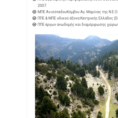
2007.
ΜΠΕ ΑνισόπεδουΚόμβου Αγ. Μαρίνας της Ν.Ε.Ο.
ΠΠΕ & ΜΠΕ οδικού άξονα Κεντρικής Ελλάδος (Ε6
ΠΠΕ έργων ανωδομής και διαμόρφωσης χώρων Σ