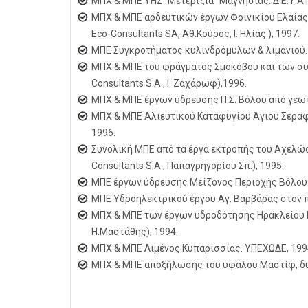
ΜΠΧ & ΜΠΕ ΥΗΣ "Μετερίζια" Μαγνησίας. Δ.Ε.Υ.Α.
ΜΠΧ & ΜΠΕ αρδευτικών έργων Φοινικίου Ελαίας
Eco-Consultants SA, Αθ.Κούρος, Ι. Ηλίας ), 1997.
ΜΠΕ Συγκροτήματος κυλινδρόμυλων & λιμανιού.
ΜΠΧ & ΜΠΕ του φράγματος Σμοκόβου και των σ
Consultants S.A., Ι. Ζαχάρωφ),1996.
ΜΠΧ & ΜΠΕ έργων ύδρευσης Π.Σ. Βόλου από γεωτ
ΜΠΧ & ΜΠΕ Αλιευτικού Καταφυγίου Άγιου Σεραφε
1996.
Συνολική ΜΠΕ από τα έργα εκτροπής του Αχελώο
Consultants S.A., Παπαγρηγορίου Σπ.), 1995.
ΜΠΕ έργων ύδρευσης Μείζονος Περιοχής Βόλου α
ΜΠΕ Υδροηλεκτρικού έργου Αγ. Βαρβάρας στον π
ΜΠΧ & ΜΠΕ των έργων υδροδότησης Ηρακλείου Κρ
Η.Μαστάθης), 1994.
ΜΠΧ & ΜΠΕ Λιμένος Κυπαρισσίας. ΥΠΕΧΩΔΕ, 199
ΜΠΧ & ΜΠΕ αποξήλωσης του υφάλου Μαστίφ, δυτι