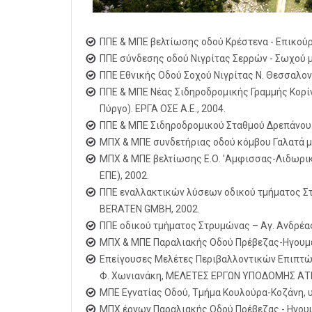
ΠΠΕ & ΜΠΕ βελτίωσης οδού Κρέστενα - Επικούρ
ΠΠΕ σύνδεσης οδού Νιγρίτας Σερρών - Σωχού μ
ΠΠΕ Εθνικής Οδού Σοχού Νιγρίτας Ν. Θεσσαλονί
ΠΠΕ & ΜΠΕ Νέας Σιδηροδρομικής Γραμμής Κορίν
Πύργο). ΕΡΓΑ ΟΣΕ Α.Ε., 2004.
ΠΠΕ & ΜΠΕ Σιδηροδρομικού Σταθμού Δρεπάνου. 
ΜΠΧ & ΜΠE συνδετήριας οδού κόμβου Γαλατά μ
ΜΠX & ΜΠΕ βελτίωσης Ε.Ο. 'Αμφισσας-Λιδωρικ
ΕΠΕ), 2002.
ΠΠΕ εναλλακτικών λύσεων οδικού τμήματος Στρ
BERATEN GMBH, 2002.
ΠΠΕ οδικού τμήματος Στρυμώνας – Αγ. Ανδρέα
ΜΠΧ & ΜΠΕ Παραλιακής Οδού Πρέβεζας-Ηγουμενί
Επείγουσες Μελέτες Περιβαλλοντικών Επιπτώσε
Φ. Χωνιανάκη, ΜΕΛΕΤΕΣ ΕΡΓΩΝ ΥΠΟΔΟΜΗΣ ΑΤΕ)
ΜΠΕ Εγνατίας Οδού, Τμήμα Κουλούρα-Κοζάνη, υ
ΜΠΧ έργων Παραλιακής Οδού Πρέβεζας - Ηγουμε