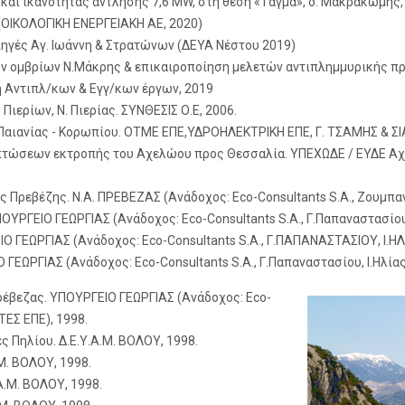
αι ικανότητας άντλησης 7,6 MW, στη θέση «Τάγμα», δ. Μακρακώμης,
 (ΟΙΚΟΛΟΓΙΚΗ ΕΝΕΡΓΕΙΑΚΗ ΑΕ, 2020)
ηγές Αγ. Ιωάννη & Στρατώνων (ΔΕΥΑ Νέστου 2019)
ν ομβρίων Ν.Μάκρης & επικαιροποίηση μελετών αντιπλημμυρικής πρ
/ση Αντιπλ/κων & Εγγ/κων έργων, 2019
Πιερίων, Ν. Πιερίας. ΣΥΝΘΕΣΙΣ Ο.Ε, 2006.
 Παιανίας - Κορωπίου. ΟΤΜΕ ΕΠΕ,ΥΔΡΟΗΛΕΚΤΡΙΚΗ ΕΠΕ, Γ. ΤΣΑΜΗΣ & ΣΙ
ώσεων εκτροπής του Αχελώου προς Θεσσαλία. ΥΠΕΧΩΔΕ / ΕΥΔΕ Αχελώ
Πρεβέζης. Ν.Α. ΠΡΕΒΕΖΑΣ (Ανάδοχος: Eco-Consultants S.A., Ζουμπανά
ΡΓΕΙΟ ΓΕΩΡΓΙΑΣ (Ανάδοχος: Eco-Consultants S.A., Γ.Παπαναστασίου, 
ΓΕΩΡΓΙΑΣ (Ανάδοχος: Eco-Consultants S.A., Γ.ΠΑΠΑΝΑΣΤΑΣΙΟΥ, Ι.ΗΛΙ
ΕΩΡΓΙΑΣ (Ανάδοχος: Eco-Consultants S.A., Γ.Παπαναστασίου, Ι.Ηλίας
έβεζας. ΥΠΟΥΡΓΕΙΟ ΓΕΩΡΓΙΑΣ (Ανάδοχος: Eco-
ΕΣ ΕΠΕ), 1998.
 Πηλίου. Δ.Ε.Υ.Α.Μ. ΒΟΛΟΥ, 1998.
Μ. ΒΟΛΟΥ, 1998.
Α.Μ. ΒΟΛΟΥ, 1998.