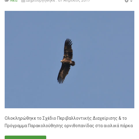
Νέα
Δημιουργήθηκε : 07 Απρίλιος 2017
Emp
Ολοκληρώθηκε το Σχέδιο Περιβαλλοντικής Διαχείρισης & το
Πρόγραμμα Παρακολούθησης ορνιθοπανίδας στα αιολικά πάρκα