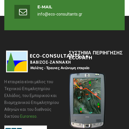
E-MAIL
info@eco-consultants.gr
ΣΥΣΤΗΜΑ ΠΕΡΙΗΓΗΣΗΣ
ECOPATH
Η εταιρεία είναι μέλος του
Τεχνικού Επιμελητηρίου
Ελλάδος, του Εμπορικού και
Βιομηχανικού Επιμελητηρίου
Αθηνών και του διεθνούς
δικτύου
Euroreso
.