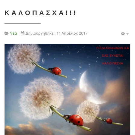
Κ Α Λ Ο Π Α Σ Χ Α ! ! !
Νέα
Δημιουργήθηκε : 11 Απρίλιος 2017
Emp